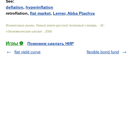
See:
deflation
,
hyperinflation
retroflation
,
flat market
,
Lerner, Abba Ptachya
Финансовые рынки. Новый англо-русский толковый словарь. - М.:
«Экономическая школа».
.
2006
.
Игры ⚽
Поможем сделать НИР
flat yield curve
flexible bond fund